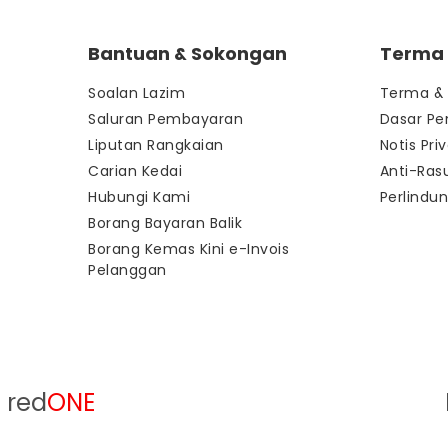
Bantuan & Sokongan
Terma &
Soalan Lazim
Terma & 
Saluran Pembayaran
Dasar Pe
Liputan Rangkaian
Notis Priv
Carian Kedai
Anti-Ras
Hubungi Kami
Perlindu
Borang Bayaran Balik
Borang Kemas Kini e-Invois
Pelanggan
 red
ONE