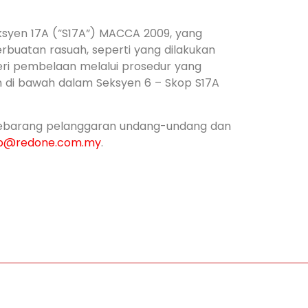
syen 17A (“S17A”) MACCA 2009, yang
erbuatan rasuah, seperti yang dilakukan
diberi pembelaan melalui prosedur yang
an di bawah dalam Seksyen 6 – Skop S17A
sebarang pelanggaran undang-undang dan
b@redone.com.my
.