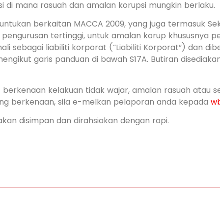
si di mana rasuah dan amalan korupsi mungkin berlaku.
ntukan berkaitan MACCA 2009, yang juga termasuk Sek
s pengurusan tertinggi, untuk amalan korup khususnya p
li sebagai liabiliti korporat (“Liabiliti Korporat”) dan 
engikut garis panduan di bawah S17A. Butiran disediak
berkenaan kelakuan tidak wajar, amalan rasuah atau 
yang berkenaan, sila e-melkan pelaporan anda kepada
w
an disimpan dan dirahsiakan dengan rapi.