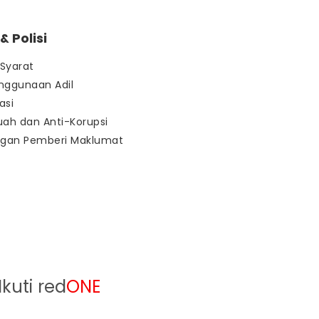
 Polisi
Syarat
nggunaan Adil
asi
uah dan Anti-Korupsi
ngan Pemberi Maklumat
Ikuti red
ONE