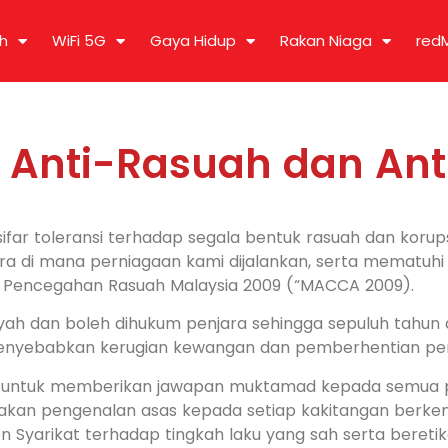
h
WiFi 5G
Gaya Hidup
Rakan Niaga
red
i Anti-Rasuah dan Ant
ar toleransi terhadap segala bentuk rasuah dan korup
ara di mana perniagaan kami dijalankan, serta mematu
a Pencegahan Rasuah Malaysia 2009 (“MACCA 2009).
yah dan boleh dihukum penjara sehingga sepuluh tahun
menyebabkan kerugian kewangan dan pemberhentian perni
juan untuk memberikan jawapan muktamad kepada semua 
diakan pengenalan asas kepada setiap kakitangan berke
 Syarikat terhadap tingkah laku yang sah serta beretik