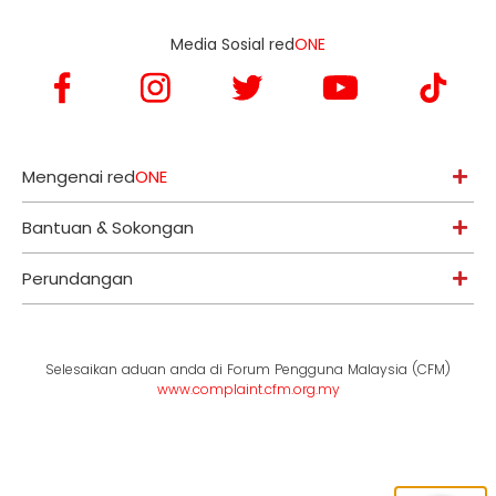
Media Sosial red
ONE
Mengenai red
ONE
Bantuan & Sokongan
Perundangan
Selesaikan aduan anda di Forum Pengguna Malaysia (CFM)
www.complaint.cfm.org.my