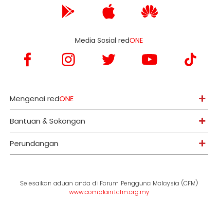
Media Sosial red
ONE
Mengenai red
ONE
Bantuan & Sokongan
Perundangan
Selesaikan aduan anda di Forum Pengguna Malaysia (CFM)
www.complaint.cfm.org.my