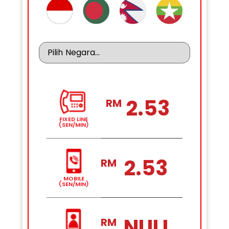
2.53
RM
FIXED LINE
(SEN/MIN)
2.53
RM
MOBILE
(SEN/MIN)
NULL
RM