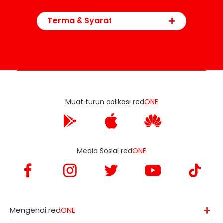
Terma & Syarat
Muat turun aplikasi red
ONE
Media Sosial red
ONE
Mengenai red
ONE