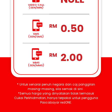
VIDEO CALL
(SEN/MIN)
0.50
RM
SMS
(SEN/SMS)
2.00
RM
MMS
(SEN/MMS)
* Untuk senarai penuh negara dan caj panggilan
masing-masing, sila semak
di sini
.
*Semua harga yang dinyatakan tidak termasuk
Cukai Perkhidmatan, hanya terpakai untuk pengguna
Pascabayar redONE.