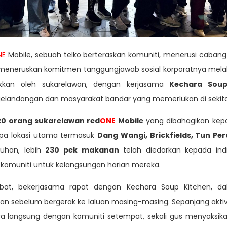
NE
Mobile, sebuah telko berteraskan komuniti, menerusi caban
i meneruskan komitmen tanggungjawab sosial korporatnya melalui
akkan oleh sukarelawan, dengan kerjasama
Kechara Soup
landangan dan masyarakat bandar yang memerlukan di sekita
20 orang sukarelawan red
ONE
Mobile
yang dibahagikan kep
apa lokasi utama termasuk
Dang Wangi, Brickfields, Tun Per
ruhan, lebih
230 pek makanan
telah diedarkan kepada ind
komuniti untuk kelangsungan harian mereka.
libat, bekerjasama rapat dengan Kechara Soup Kitchen, d
n sebelum bergerak ke laluan masing-masing. Sepanjang aktivi
ara langsung dengan komuniti setempat, sekali gus menyaksik