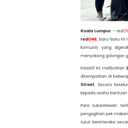
Kuala Lumpur
– red
O
red
ONE
, baru-baru in
komuniti yang diger
menyokong golongan ge
Inisiatif ini melibatkan
ditempatkan di beber
Street
. Secara keselu
kepada usaha bantuan 
Para sukarelawan ter
pengagihan pek makana
turut berinteraksi sec