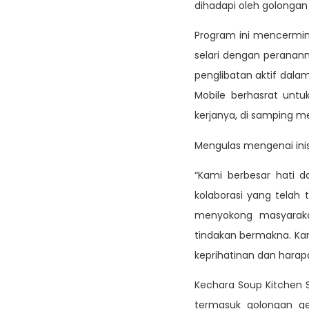
dihadapi oleh golongan
Program ini mencermi
selari dengan perana
penglibatan aktif dalam
Mobile berhasrat untu
kerjanya, di samping m
Mengulas mengenai inis
“Kami berbesar hati 
kolaborasi yang telah t
menyokong masyarakat
tindakan bermakna. Ka
keprihatinan dan hara
Kechara Soup Kitchen S
termasuk golongan gel