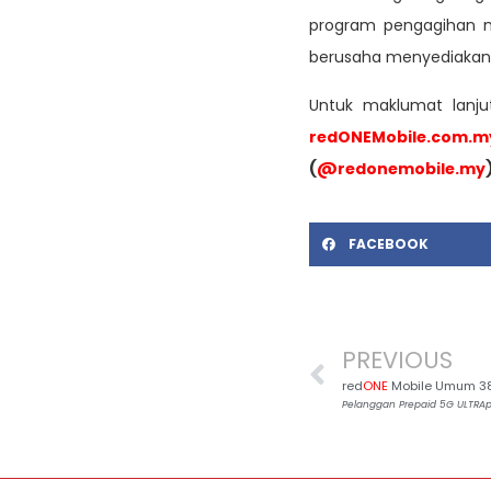
program pengagihan m
berusaha menyediakan
Untuk maklumat lanju
redONEMobile.com.m
(
@redonemobile.my
FACEBOOK
PREVIOUS
red
ONE
Mobile Umum 38
Pelanggan Prepaid 5G ULTRApl