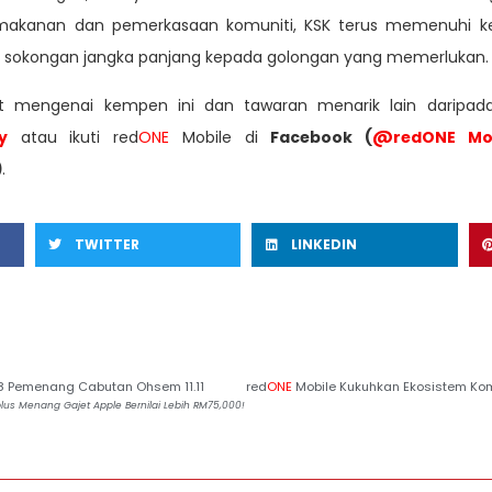
akanan dan pemerkasaan komuniti, KSK terus memenuhi ke
 sokongan jangka panjang kepada golongan yang memerlukan.
t mengenai kempen ini dan tawaran menarik lain daripad
y
atau ikuti red
ONE
Mobile di
Facebook (
@redONE Mob
)
.
TWITTER
LINKEDIN
 Pemenang Cabutan Ohsem 11.11
red
ONE
Mobile Kukuhkan Ekosistem Komuniti dengan Lebih RM1.3 Ju
us Menang Gajet Apple Bernilai Lebih RM75,000!