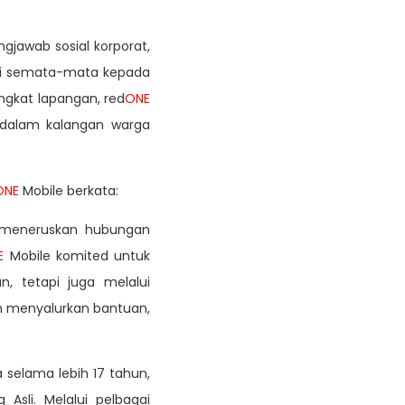
jawab sosial korporat,
si semata-mata kepada
ingkat lapangan, red
ONE
l dalam kalangan warga
ONE
Mobile berkata:
, meneruskan hubungan
E
Mobile komited untuk
, tetapi juga melalui
m menyalurkan bantuan,
 selama lebih 17 tahun,
Asli. Melalui pelbagai