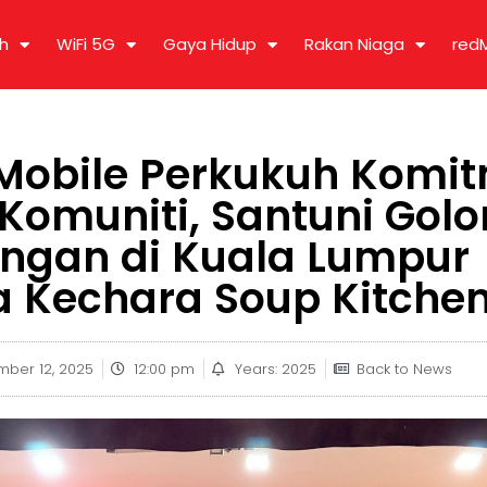
h
WiFi 5G
Gaya Hidup
Rakan Niaga
red
Mobile Perkukuh Komi
 Komuniti, Santuni Gol
ngan di Kuala Lumpur
 Kechara Soup Kitche
mber 12, 2025
12:00 pm
Years: 2025
Back to News