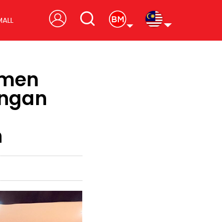
MALL
tmen
ongan
n