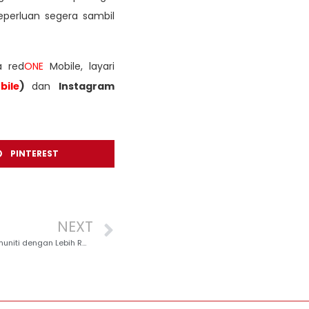
perluan segera sambil
a red
ONE
Mobile, layari
ile
)
dan
Instagram
PINTEREST
NEXT
ta Ganjaran di beri kepada Rakan Niaga