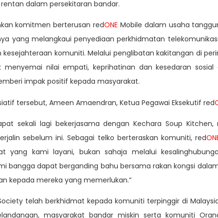
 rentan dalam persekitaran bandar.
nkan komitmen berterusan red
ONE
Mobile dalam usaha tanggung
nnya yang melangkaui penyediaan perkhidmatan telekomunika
 kesejahteraan komuniti. Melalui penglibatan kakitangan di per
k menyemai nilai empati, keprihatinan dan kesedaran sosia
emberi impak positif kepada masyarakat.
iatif tersebut, Ameen Amaendran, Ketua Pegawai Eksekutif red
dapat sekali lagi bekerjasama dengan Kechara Soup Kitchen
erjalin sebelum ini. Sebagai telko berteraskan komuniti, red
ON
 yang kami layani, bukan sahaja melalui kesalinghubungan
mi bangga dapat berganding bahu bersama rakan kongsi dala
pan kepada mereka yang memerlukan.”
ociety telah berkhidmat kepada komuniti terpinggir di Malaysia
andangan, masyarakat bandar miskin serta komuniti Orang 