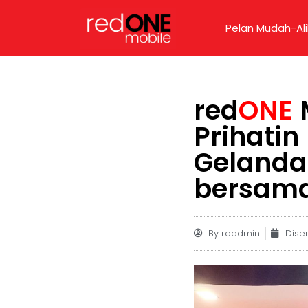
Pelan Mudah-Ali
red
ONE
Prihatin
Gelanda
bersama
By
roadmin
Dise