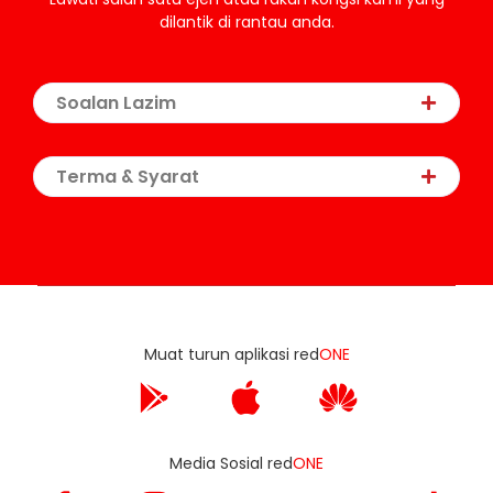
dilantik di rantau anda.
Soalan Lazim
Terma & Syarat
Muat turun aplikasi red
ONE
Media Sosial red
ONE