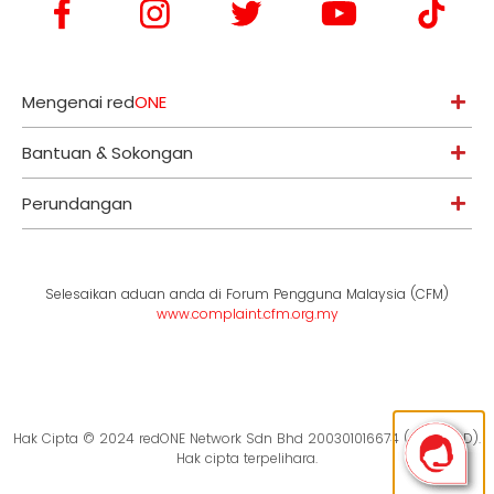
Mengenai red
ONE
Bantuan & Sokongan
Perundangan
Selesaikan aduan anda di Forum Pengguna Malaysia (CFM)
www.complaint.cfm.org.my
Hak Cipta © 2024 redONE Network Sdn Bhd 200301016674 (619094-D).
Hak cipta terpelihara.