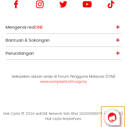
Mengenai red
ONE
Bantuan & Sokongan
Perundangan
Selesaikan aduan anda di Forum Pengguna Malaysia (CFM)
www.complaint.cfm.org.my
Hak Cipta © 2024 redONE Network Sdn Bhd 200301016674 (619094-D).
Hak cipta terpelihara.