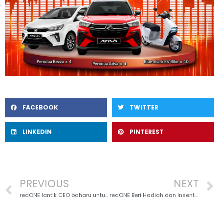
FACEBOOK
TWITTER
LINKEDIN
PINTEREST
PREVIOUS
NEXT
redONE lantik CEO baharu untuk Malaysia
redONE Beri Hadiah dan Insentif Tunai Bernilai Lebih RM1.5 Juta kepada Rakan Jualan