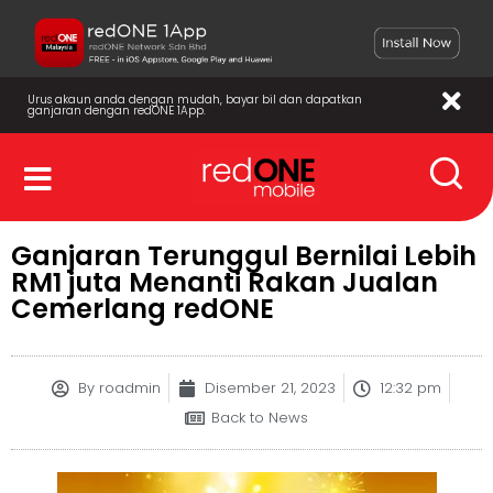
Urus akaun anda dengan mudah, bayar bil dan dapatkan
ganjaran dengan redONE 1App.
Ganjaran Terunggul Bernilai Lebih
RM1 juta Menanti Rakan Jualan
Cemerlang redONE
By
roadmin
Disember 21, 2023
12:32 pm
Back to News