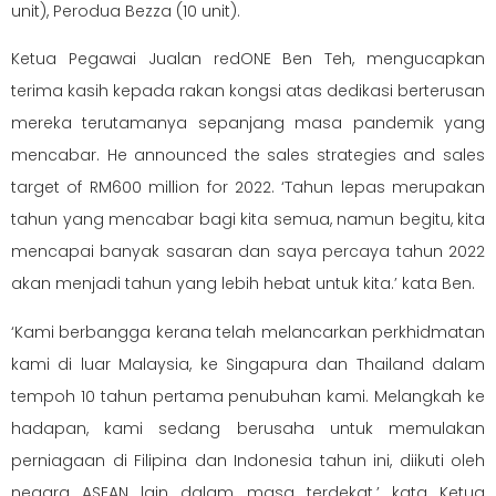
unit), Perodua Bezza (10 unit).
Ketua Pegawai Jualan redONE Ben Teh, mengucapkan
terima kasih kepada rakan kongsi atas dedikasi berterusan
mereka terutamanya sepanjang masa pandemik yang
mencabar. He announced the sales strategies and sales
target of RM600 million for 2022. ‘Tahun lepas merupakan
tahun yang mencabar bagi kita semua, namun begitu, kita
mencapai banyak sasaran dan saya percaya tahun 2022
akan menjadi tahun yang lebih hebat untuk kita.’ kata Ben.
‘Kami berbangga kerana telah melancarkan perkhidmatan
kami di luar Malaysia, ke Singapura dan Thailand dalam
tempoh 10 tahun pertama penubuhan kami. Melangkah ke
hadapan, kami sedang berusaha untuk memulakan
perniagaan di Filipina dan Indonesia tahun ini, diikuti oleh
negara ASEAN lain dalam masa terdekat.’ kata Ketua