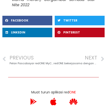
Nite 2022
FACEBOOK
TWITTER
LINKEDIN
PINTEREST
PREVIOUS
NEXT
Pelan Pascabayar redONE MyCARE50U dilancarkan dengan Perlindungan Takaful Percuma
redONE bekerjasama dengan DWA untuk memacu Program Usahawan Digital
Muat turun aplikasi red
ONE