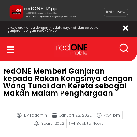
Urus akaun anda dengan mudah, bayar bil dan dapatkan
ganjaran dengan redONE 1App.
redONE Memberi Ganjaran
kepada Rakan Kongsinya dengan
Wang Tunai dan Kereta sebagai
Makan Malam Penghargaan
By
roadmin
Januari 22, 2022
4:34 pm
Years: 2022
Back to News